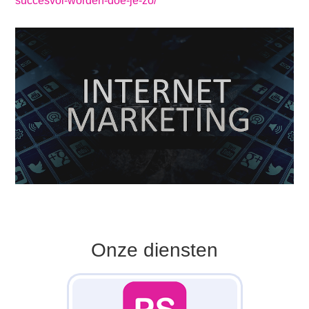
succesvol-worden-doe-je-zo/
Onze diensten