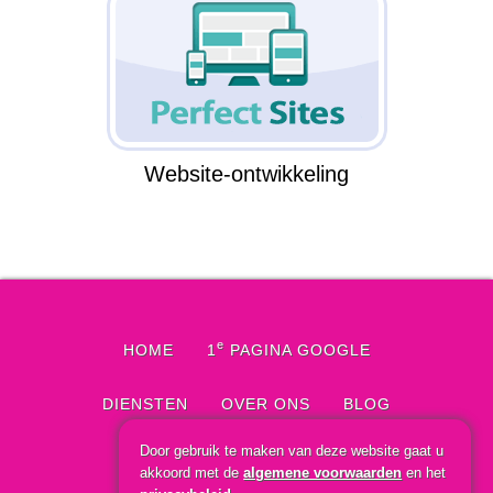
Website-ontwikkeling
e
HOME
1
PAGINA GOOGLE
DIENSTEN
OVER ONS
BLOG
Door gebruik te maken van deze website gaat u
CONTACT
akkoord met de
algemene voorwaarden
en het